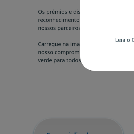
Os prémios e distinções que recebem
reconhecimento do nosso empenho e 
nossos parceiros e utilizadores.
Leia o 
Carregue na imagem e conheça os ma
nosso compromisso com a inovação 
verde para todos.