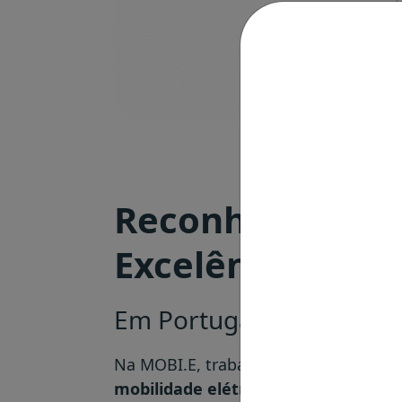
Reconheciment
Excelência
Em Portugal e além-fron
Na MOBI.E, trabalhamos todos os dias
mobilidade elétrica mais simples, ac