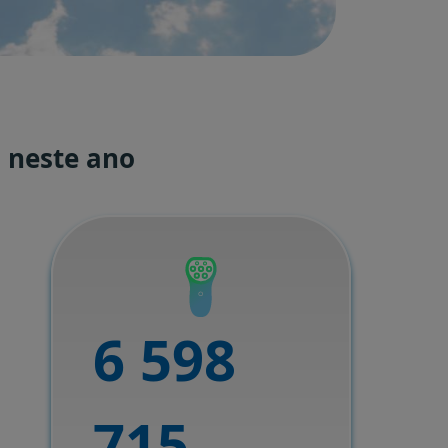
 neste ano
6 598
715