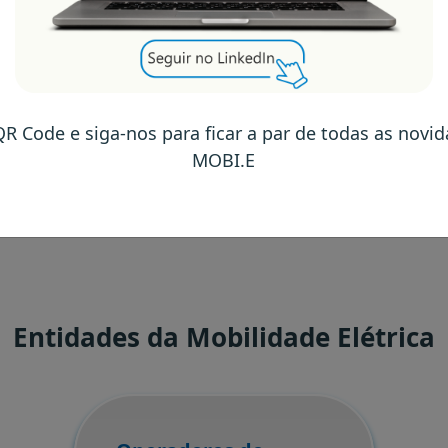
os são o
da confiança dos
QR Code e siga-nos para ficar a par de todas as novi
rcos que reforçam o
MOBI.E
e com um futuro mais
Entidades da Mobilidade Elétrica