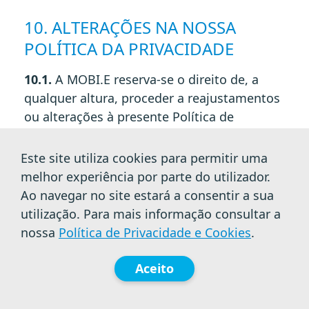
10. ALTERAÇÕES NA NOSSA
POLÍTICA DA PRIVACIDADE
10.1.
A MOBI.E reserva-se o direito de, a
qualquer altura, proceder a reajustamentos
ou alterações à presente Política de
Privacidade. Estas alterações são
devidamente publicitadas neste Sítio de
Este site utiliza cookies para permitir uma
internet. Caso o titular dos dados necessite
melhor experiência por parte do utilizador.
de algum esclarecimento adicional, pode
Ao navegar no site estará a consentir a sua
contactar a MOBI.E por e-mail para o
utilização. Para mais informação consultar a
endereço
geral@mobie.pt
.
nossa
Política de Privacidade e Cookies
.
Aceito
Lisboa, 10 de novembro de 2020