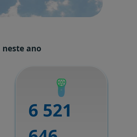
 neste ano
6 521
646