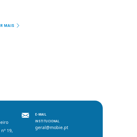
ER MAIS
E-MAIL
eiro
INSTITUCIONAL
geral@mobie.pt
 nº 19,