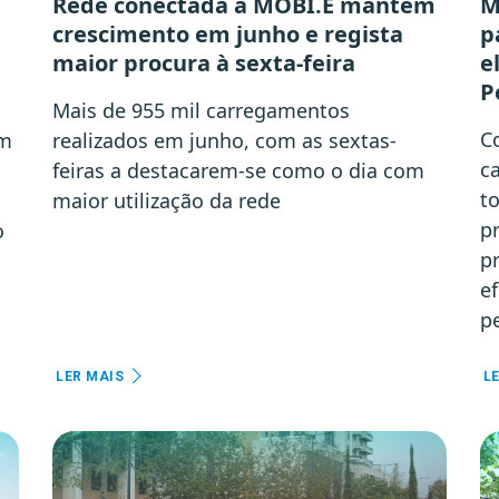
Rede conectada à MOBI.E mantém
M
crescimento em junho e regista
p
maior procura à sexta-feira
e
P
Mais de 955 mil carregamentos
C
em
realizados em junho, com as sextas-
c
feiras a destacarem-se como o dia com
to
á
maior utilização da rede
pr
o
p
ef
p
LER MAIS
L