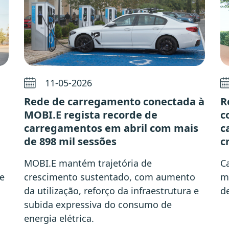
11-05-2026
Rede de carregamento conectada à
R
MOBI.E regista recorde de
c
carregamentos em abril com mais
c
de 898 mil sessões
c
MOBI.E mantém trajetória de
C
te
crescimento sustentado, com aumento
m
da utilização, reforço da infraestrutura e
d
subida expressiva do consumo de
energia elétrica.