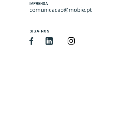
IMPRENSA
comunicacao@mobie.pt
SIGA-NOS
; font-style: normal; font-variant-ligatures: normal; 