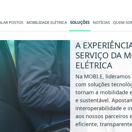
ALAR POSTOS
MOBILIDADE ELÉTRICA
SOLUÇÕES
NOTÍCIAS
QUEM SO
MOBI.E
A EXPERIÊNCI
SERVIÇO DA M
ELÉTRICA
Na MOBI.E, lideramos 
com soluções tecnológ
tornam a mobilidade el
e sustentável. Apost
interoperabilidade e in
aos nossos parceiros 
eficiente, transparent