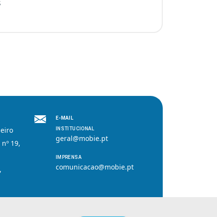
s
E-MAIL
eiro
INSTITUCIONAL
geral@mobie.pt
 nº 19,
IMPRENSA
comunicacao@mobie.pt
,