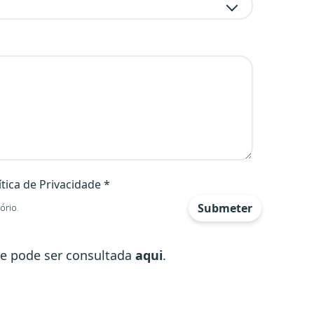
ítica de Privacidade *
Submeter
ório.
, 55, 65); font-family: ttroundsLight; font-size: 14px
ade pode ser consultada
aqui
.