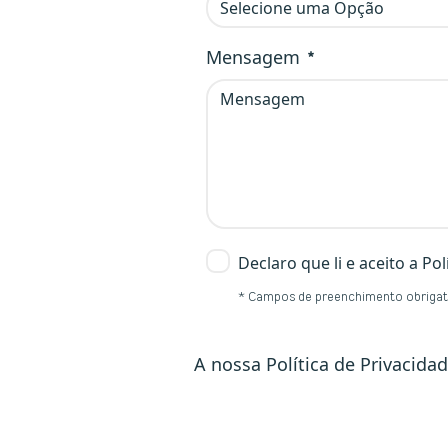
Selecione uma Opção
Obrigatório
Mensagem
Obrigatório
Declaro que li e aceito a Pol
Obrigatório
* Campos de preenchimento obrigat
<p><span style="color: rgb(31
A nossa Política de Privacid