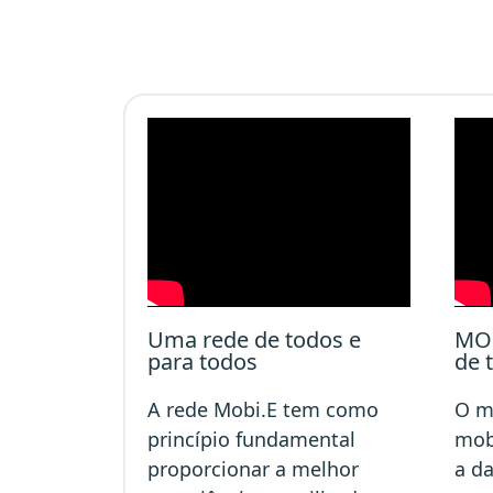
Uma rede de todos e
MOB
para todos
de 
A rede Mobi.E tem como
O m
princípio fundamental
mob
proporcionar a melhor
a da