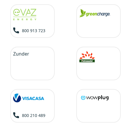
800 913 723
Zunder
800 210 489