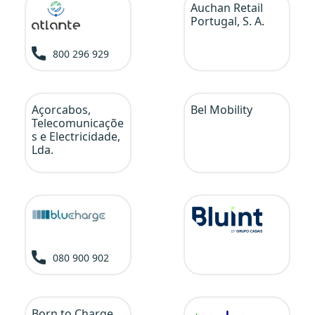
Auchan Retail
Portugal, S. A.
800 296 929
Açorcabos,
Bel Mobility
Telecomunicaçõe
s e Electricidade,
Lda.
080 900 902
Born to Charge