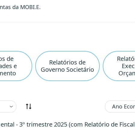
ontas da MOBI.E.
os de
Relató
Relatórios de
ades e
Exe
Governo Societário
mento
Orça
tal - 3º trimestre 2025 (com Relatório de Fiscal