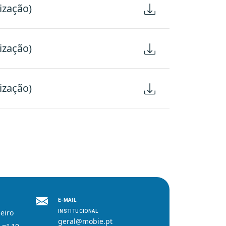
ização)
ização)
ização)
E-MAIL
eiro
INSTITUCIONAL
geral@mobie.pt