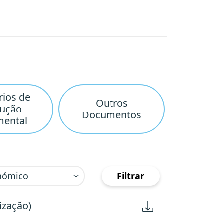
rios de
Outros
cução
Documentos
mental
Filtrar
ização)